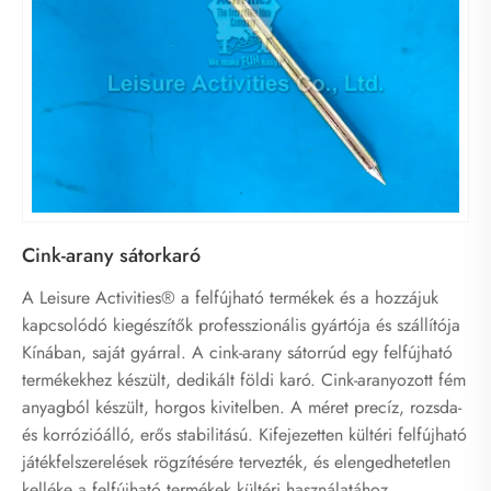
Cink-arany sátorkaró
A Leisure Activities® a felfújható termékek és a hozzájuk
kapcsolódó kiegészítők professzionális gyártója és szállítója
Kínában, saját gyárral. A cink-arany sátorrúd egy felfújható
termékekhez készült, dedikált földi karó. Cink-aranyozott fém
anyagból készült, horgos kivitelben. A méret precíz, rozsda-
és korrózióálló, erős stabilitású. Kifejezetten kültéri felfújható
játékfelszerelések rögzítésére tervezték, és elengedhetetlen
kelléke a felfújható termékek kültéri használatához.