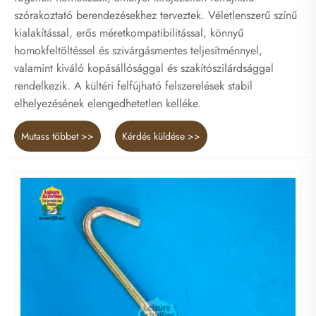
szórakoztató berendezésekhez terveztek. Véletlenszerű színű
kialakítással, erős méretkompatibilitással, könnyű
homokfeltöltéssel és szivárgásmentes teljesítménnyel,
valamint kiváló kopásállósággal és szakítószilárdsággal
rendelkezik. A kültéri felfújható felszerelések stabil
elhelyezésének elengedhetetlen kelléke.
Mutass többet >>
Kérdés küldése >>