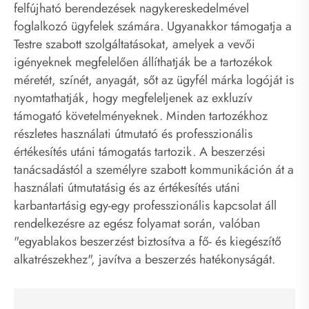
felfújható berendezések nagykereskedelmével
foglalkozó ügyfelek számára. Ugyanakkor támogatja a
Testre szabott szolgáltatásokat, amelyek a vevői
igényeknek megfelelően állíthatják be a tartozékok
méretét, színét, anyagát, sőt az ügyfél márka logóját is
nyomtathatják, hogy megfeleljenek az exkluzív
támogató követelményeknek. Minden tartozékhoz
részletes használati útmutató és professzionális
értékesítés utáni támogatás tartozik. A beszerzési
tanácsadástól a személyre szabott kommunikáción át a
használati útmutatásig és az értékesítés utáni
karbantartásig egy-egy professzionális kapcsolat áll
rendelkezésre az egész folyamat során, valóban
"egyablakos beszerzést biztosítva a fő- és kiegészítő
alkatrészekhez", javítva a beszerzés hatékonyságát.