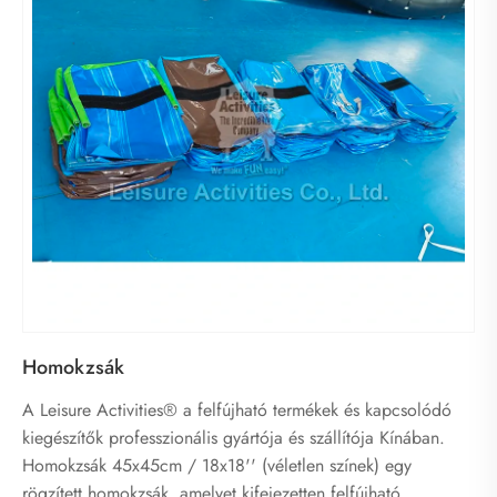
Homokzsák
A Leisure Activities® a felfújható termékek és kapcsolódó
kiegészítők professzionális gyártója és szállítója Kínában.
Homokzsák 45x45cm / 18x18'' (véletlen színek) egy
rögzített homokzsák, amelyet kifejezetten felfújható