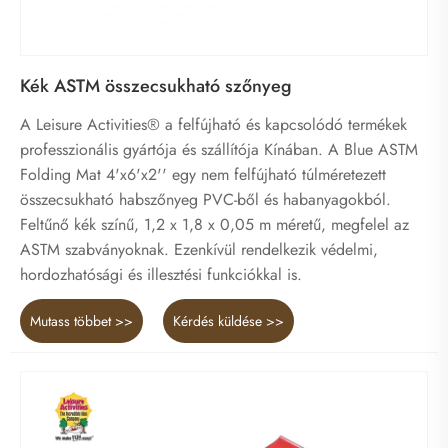
Kék ASTM összecsukható szőnyeg
A Leisure Activities® a felfújható és kapcsolódó termékek
professzionális gyártója és szállítója Kínában. A Blue ASTM
Folding Mat 4'x6'x2'' egy nem felfújható túlméretezett
összecsukható habszőnyeg PVC-ből és habanyagokból.
Feltűnő kék színű, 1,2 x 1,8 x 0,05 m méretű, megfelel az
ASTM szabványoknak. Ezenkívül rendelkezik védelmi,
hordozhatósági és illesztési funkciókkal is.
Mutass többet >>
Kérdés küldése >>