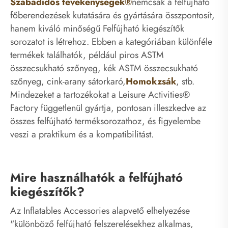
Szabadidős tevékenységek®
nemcsak a felfújható
főberendezések kutatására és gyártására összpontosít,
hanem kiváló minőségű Felfújható kiegészítők
sorozatot is létrehoz. Ebben a kategóriában különféle
termékek találhatók, például piros ASTM
összecsukható szőnyeg, kék ASTM összecsukható
szőnyeg, cink-arany sátorkaró,
Homokzsák
, stb.
Mindezeket a tartozékokat a Leisure Activities®
Factory függetlenül gyártja, pontosan illeszkedve az
összes felfújható terméksorozathoz, és figyelembe
veszi a praktikum és a kompatibilitást.
Mire használhatók a felfújható
kiegészítők?
Az Inflatables Accessories alapvető elhelyezése
"különböző felfújható felszerelésekhez alkalmas,