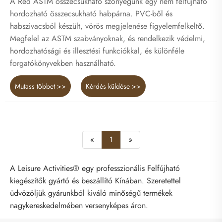
A Red ASTM összecsukható szőnyegünk egy nem felfújható
hordozható összecsukható habpárna. PVC-ből és
habszivacsból készült, vörös megjelenése figyelemfelkeltő.
Megfelel az ASTM szabványoknak, és rendelkezik védelmi,
hordozhatósági és illesztési funkciókkal, és különféle
forgatókönyvekben használható.
Mutass többet >>
Kérdés küldése >>
«
1
»
A Leisure Activities® egy professzionális Felfújható
kiegészítők gyártó és beszállító Kínában. Szeretettel
üdvözöljük gyárunkból kiváló minőségű termékek
nagykereskedelmében versenyképes áron.